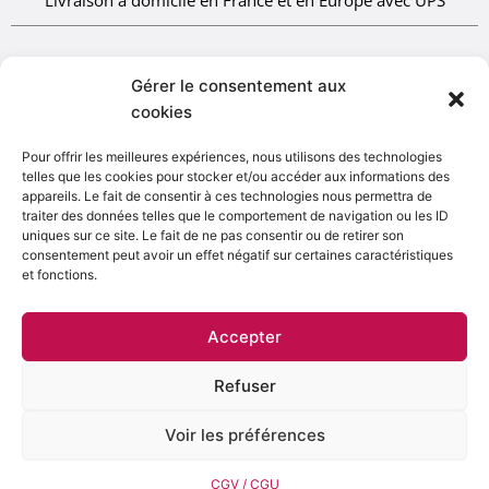
CGV-CGU
|
Mentions légales
|
Politique de cookies
Gérer le consentement aux
cookies
Pour offrir les meilleures expériences, nous utilisons des technologies
telles que les cookies pour stocker et/ou accéder aux informations des
appareils. Le fait de consentir à ces technologies nous permettra de
traiter des données telles que le comportement de navigation ou les ID
uniques sur ce site. Le fait de ne pas consentir ou de retirer son
L’abus d’alcool est dangereux pour la santé. A consommer
consentement peut avoir un effet négatif sur certaines caractéristiques
avec Modération
et fonctions.
Ce site web utilise des cookies pour une meilleure
0
Accepter
expérience sur notre site. Autoriser
Refuser
Voir les préférences
Copyright © 2026 | Propulsé par
Thème WordPress Astra
CGV / CGU